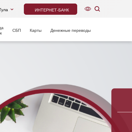
Тула
ИНТЕРНЕТ-БАНК
да
СБП
Карты
Денежные переводы
к