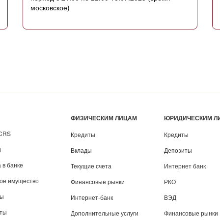
московское)
ФИЗИЧЕСКИМ ЛИЦАМ
ЮРИДИЧЕСКИМ Л
/CRS
Кредиты
Кредиты
и
Вклады
Депозиты
 в банке
Текущие счета
Интернет банк
вое имущество
Финансовые рынки
РКО
ты
Интернет-банк
ВЭД
иты
Дополнительные услуги
Финансовые рынки