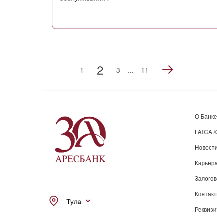
2
1
3
...
11
О Банке
FATCA 
Новост
Карьера
Залого
Контак
Тула
Реквиз