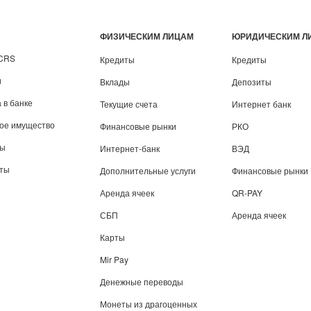
ФИЗИЧЕСКИМ ЛИЦАМ
ЮРИДИЧЕСКИМ Л
/CRS
Кредиты
Кредиты
и
Вклады
Депозиты
 в банке
Текущие счета
Интернет банк
вое имущество
Финансовые рынки
РКО
ты
Интернет-банк
ВЭД
иты
Дополнительные услуги
Финансовые рынки
Аренда ячеек
QR-PAY
СБП
Аренда ячеек
Карты
Mir Pay
Денежные переводы
Монеты из драгоценных