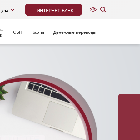
Тула
ИНТЕРНЕТ-БАНК
да
СБП
Карты
Денежные переводы
к