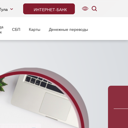
Тула
ИНТЕРНЕТ-БАНК
да
СБП
Карты
Денежные переводы
к