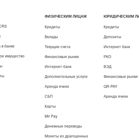
ФИЗИЧЕСКИМ ЛИЦАМ
ЮРИДИЧЕСКИМ Л
/CRS
Кредиты
Кредиты
и
Вклады
Депозиты
 в банке
Текущие счета
Интернет банк
вое имущество
Финансовые рынки
РКО
ты
Интернет-банк
ВЭД
иты
Дополнительные услуги
Финансовые рынки
Аренда ячеек
QR-PAY
СБП
Аренда ячеек
Карты
Mir Pay
Денежные переводы
Монеты из драгоценных