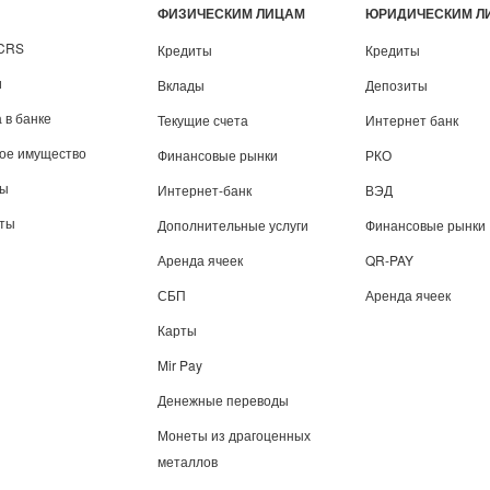
ФИЗИЧЕСКИМ ЛИЦАМ
ЮРИДИЧЕСКИМ Л
/CRS
Кредиты
Кредиты
и
Вклады
Депозиты
 в банке
Текущие счета
Интернет банк
вое имущество
Финансовые рынки
РКО
ты
Интернет-банк
ВЭД
иты
Дополнительные услуги
Финансовые рынки
Аренда ячеек
QR-PAY
СБП
Аренда ячеек
Карты
Mir Pay
Денежные переводы
Монеты из драгоценных
металлов