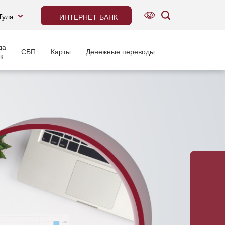
Тула
ИНТЕРНЕТ-БАНК
да
СБП
Карты
Денежные переводы
к