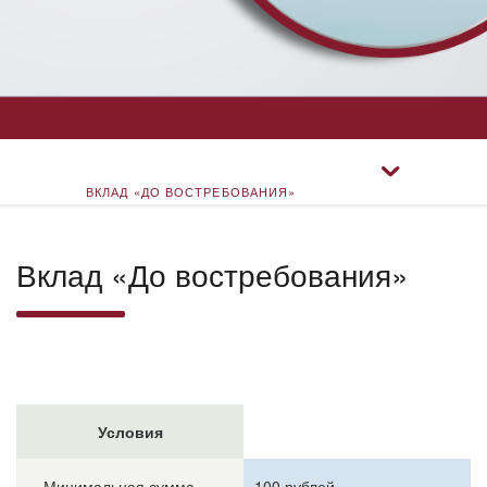
ВКЛАД «ДО ВОСТРЕБОВАНИЯ»
ВКЛАД «ПРЕМИУМ»
Вклад «До востребования»
ВКЛАД «КЛАССИЧЕСКИЙ»
ВКЛАД «ДОХОДНЫЙ»
Условия
Минимальная сумма
100 рублей